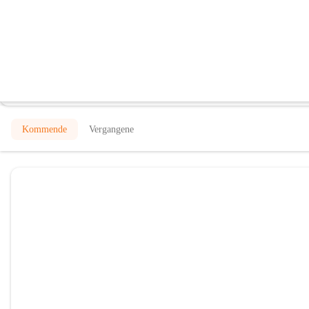
Mittelschule Bad Waltersdorf
@mittelschule-bad-waltersdorf
Mittelschule
In CITIES öffnen
Kommende
Vergangene