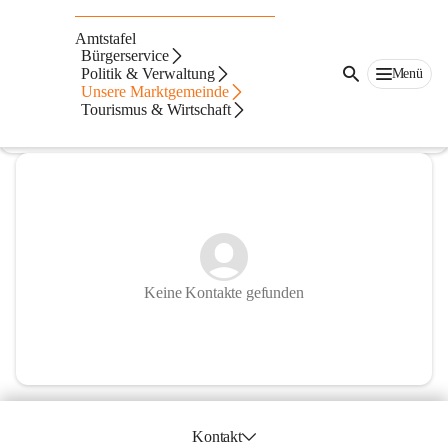
Pfarre Bad Waltersdorf
Amtstafel
Bürgerservice
@pfarre-bad-waltersdorf
Politik & Verwaltung
Menü
Pfarre
Unsere Marktgemeinde
Tourismus & Wirtschaft
In CITIES öffnen
Keine Kontakte gefunden
Kontakt