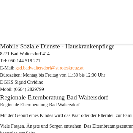
Sozialzentrum Bad Walte
Pfarr-Gemeinde-Haus Bad Waltersdorf
8271 Bad Waltersdorf 89
Mobile Soziale Dienste - Hauskrankenpflege
8271 Bad Waltersdorf 414
Tel: 050 144 518 271
E-Mail: 
gsd.badwaltersdorf@st.roteskreuz.at
Bürozeiten: Montag bis Freitag von 11:30 bis 12:30 Uhr
DGKS Sigrid Cividino
Mobil: (0664) 2829799
Regionale Elternberatung Bad Waltersdorf
Regionale Elternberatung Bad Waltersdorf
Mit der Geburt eines Kindes wird das Paar oder der Elternteil zur Famil
Viele Fragen, Ängste und Sorgen entstehen. Das Elternbratungszentr