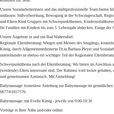
kostenlos zur Seite.
Unsere Sozialarbeiterinnen und das multiprofessionelle Team bieten 
umfassen: Stillvorbereitung, Bewegung in der Schwangerschaft, Regio
und Eltern-Kind Gruppen mit Schwerpunktthemen, Kindernotfallkurs
für Familien mit Kindern bis zum 3. Lebensjahr abdecken. Einige der 
Unsere Angebote in und um Bad Waltersdorf:
Regionale Elternberatung: Wiegen und Messen des Säuglings, kostenl
König, durch Allgemeinmedizinerin Dr.in Barbara Pleyer und Sozial
untereinander ist ebenso ein wichtiger Teil der Regionalen Elternbe
Schwerpunktthema nach der Elternberatung: Wir bieten im Anschluss an
(werdende) Eltern interessant sind. Der Rahmen wird locker gehalten, 
und gemeinsamen Austausch. Mit Anmeldung!
Babymassage: kostenlose Anleitung zur Babymassage im gemütlichen 
0677/61657576.
Babymassage
: mit Evelin König - jeweils von 9:00-10:30
Vorträge in Ihrer Nähe und/oder online: