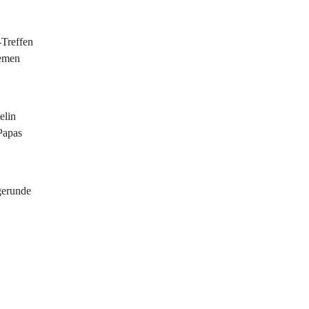
 
Treffen 
emen 
elin 
Papas 
gerunde 