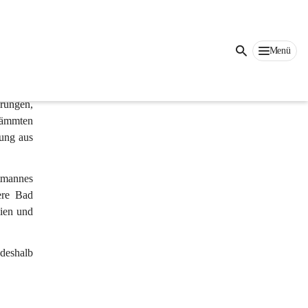
Menü
port- & 
rungen, 
dämmten 
ung aus 
tmannes 
ere Bad 
ien und 
deshalb 