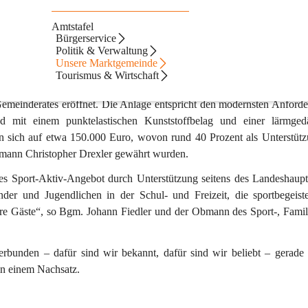
Amtstafel
 Spaß und Gesundheit für Sportbegeisterte
Bürgerservice
Politik & Verwaltung
e in Bad Waltersdorf eröffnet
Unsere Marktgemeinde
Tourismus & Wirtschaft
est wurde die neue Multisportanlage von TeilnehmerInnen des S
meinderates eröffnet. Die Anlage entspricht den modernsten Anforde
nd mit einem punktelastischen Kunststoffbelag und einer lärmge
n sich auf etwa 150.000 Euro, wovon rund 40 Prozent als Unterstütz
mann Christopher 
Drexler
 gewährt wurden.
ßes Sport-Aktiv-Angebot durch Unterstützung seitens des Landeshaup
der und Jugendlichen in der Schul- und Freizeit, die sportbegeist
ere Gäste“, so Bgm. Johann 
Fiedler
 und der Obmann des Sport-, Famil
bunden – dafür sind wir bekannt, dafür sind wir beliebt – gerade 
in einem Nachsatz.