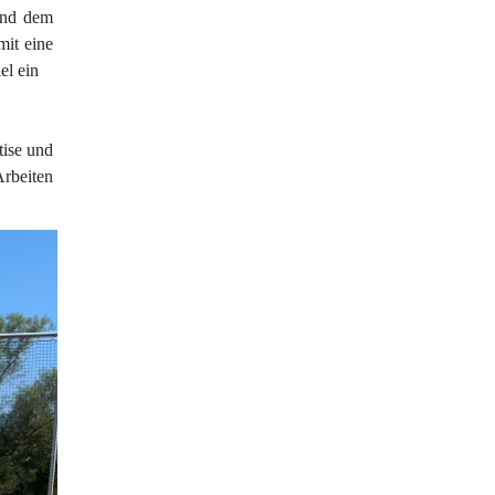
und dem 
it eine 
el ein
ise und 
rbeiten 