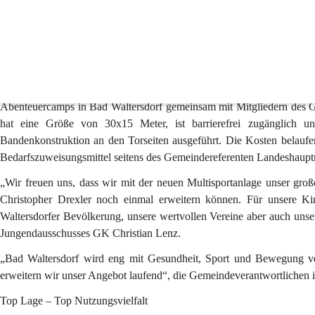
Multisportanalge
port-Aktiv-Angebot in Bad Waltersdorf erweitert: Investition in Spiel,
Neue Multisportanalg
(Bad Waltersdorf)
 Mit einem ersten intensiven Beanspruchungst
Abenteuercamps in Bad Waltersdorf gemeinsam mit Mitgliedern des Ge
hat eine Größe von 30x15 Meter, ist barrierefrei zugänglich u
Bandenkonstruktion an den Torseiten ausgeführt. Die Kosten belaufe
Bedarfszuweisungsmittel seitens des Gemeindereferenten Landeshaupt
„Wir freuen uns, dass wir mit der neuen Multisportanlage unser gro
Christopher Drexler noch einmal erweitern können. Für unsere Kin
Waltersdorfer Bevölkerung, unsere wertvollen Vereine aber auch uns
Jungendausschusses GK Christian 
Lenz
.
„Bad Waltersdorf wird eng mit Gesundheit, Sport und Bewegung ver
erweitern wir unser Angebot laufend“, die Gemeindeverantwortlichen 
Top Lage – Top Nutzungsvielfalt