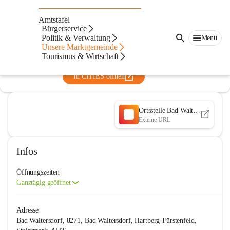
Rotes Kreuz Ortsstelle Bad
Amtstafel
Waltersdorf
Bürgerservice
Politik & Verwaltung
Menü
@rotes-kreuz-osterreich-ortsstelle-bad-waltersdorf
Unsere Marktgemeinde
Rotes Kreuz
Tourismus & Wirtschaft
In CITIES öffnen
Ortsstelle Bad Waltersdorf
Externe URL
Infos
Öffnungszeiten
Ganztägig geöffnet
Adresse
Bad Waltersdorf, 8271, Bad Waltersdorf, Hartberg-Fürstenfeld,