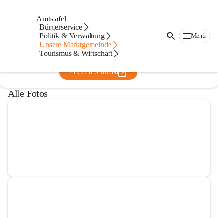
Freiwillige Feuerwehr Bad
Amtstafel
Waltersdorf
Bürgerservice
Politik & Verwaltung
Menü
@freiwillige-feuerwehr-bad-waltersdorf
Unsere Marktgemeinde
Feuerwehr
Tourismus & Wirtschaft
In CITIES öffnen
Alle Fotos