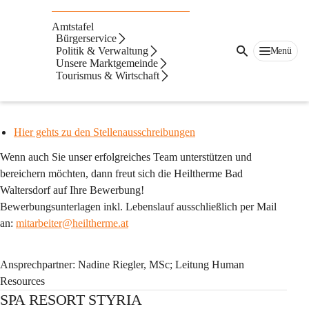
Auf dieser Seite
Amtstafel
Jobbörse
Bürgerservice
Politik & Verwaltung
Menü
Unsere Marktgemeinde
Heiltherme & Quellenhotel Bad Waltersdorf
Tourismus & Wirtschaft
Wir suchen Verstärkung:
Hier gehts zu den Stellenausschreibungen
Wenn auch Sie unser erfolgreiches Team unterstützen und 
bereichern möchten, dann freut sich die Heiltherme Bad 
Waltersdorf auf Ihre Bewerbung!
Bewerbungsunterlagen inkl. Lebenslauf ausschließlich per Mail 
an: 
mitarbeiter@heiltherme.at
Ansprechpartner: Nadine Riegler, MSc; Leitung Human 
Resources
SPA RESORT STYRIA