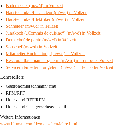
Bademeister (m/w/d)
 in Vollzeit
Haustechniker/Installateur (m/w/d)
 in Vollzeit
Haustechniker/Elektriker (m/w/d)
 in Vollzeit
Schneider (m/w/d)
 in Teilzeit
Jungkoch („Commis de cuisine“) (m/w/d)
 in Vollzeit
Demi chef de partie (m/w/d)
 in Vollzeit
Souschef (m/w/d)
 in Vollzeit
Mitarbeiter Buchhaltung (m/w/d)
 in Vollzeit
Restaurantfachmann – gelernt (m/w/d)
 in Teil- oder Vollzeit
Servicemitarbeiter – ungelernt (m/w/d)
 in Teil- oder Vollzeit
Lehrstellen:
Gastronomiefachmann/-frau
RFM/RFF
Hotel- und RFF/RFM
Hotel- und GastgewerbeassistentIn
Weitere Informationen: 
www.blumau.com/de/menschen/lehre.html