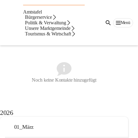
Auf dieser Seite
Amtstafel
Gemeindezeitung
Bürgerservice
Politik & Verwaltung
Menü
Unsere Marktgemeinde
Ansprechpartner
Tourismus & Wirtschaft
Noch keine Kontakte hinzugefügt
2026
01_März