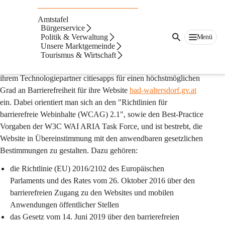
Auf dieser Seite
Amtstafel
Barrierefreiheit
Bürgerservice
Politik & Verwaltung
Menü
Unsere Marktgemeinde
1. Präambel
Tourismus & Wirtschaft
Die Marktgemeinde Bad Waltersdorf setzt sich gemeinsam mit 
ihrem Technologiepartner citiesapps für einen höchstmöglichen 
Grad an Barrierefreiheit für ihre Website 
bad-waltersdorf.gv.at
ein. Dabei orientiert man sich an den "Richtlinien für 
barrierefreie Webinhalte (WCAG) 2.1", sowie den Best-Practice 
Vorgaben der W3C WAI ARIA Task Force, und ist bestrebt, die 
Website in Übereinstimmung mit den anwendbaren gesetzlichen 
Bestimmungen zu gestalten. Dazu gehören:
die Richtlinie (EU) 2016/2102 des Europäischen 
Parlaments und des Rates vom 26. Oktober 2016 über den 
barrierefreien Zugang zu den Websites und mobilen 
Anwendungen öffentlicher Stellen
das Gesetz vom 14. Juni 2019 über den barrierefreien 