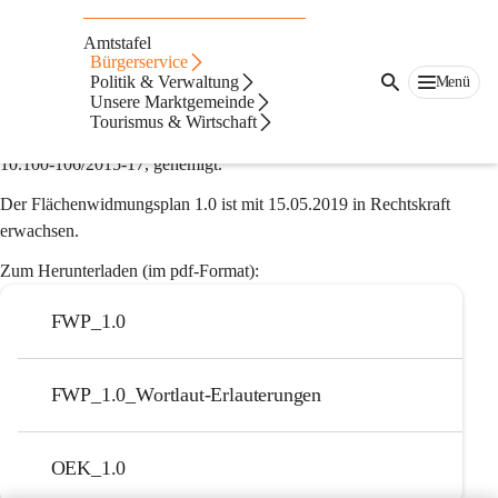
Flächenwidmungsplan
Amtstafel
1.0
Bürgerservice
Politik & Verwaltung
Menü
Unsere Marktgemeinde
Der Flächenwidmungsplan 1.0 wurde von der Steiermärkischen 
Tourismus & Wirtschaft
Landesregierung mit Bescheid vom 25.04.2019, GZ: ABT13-
10.100-106/2015-17, genemigt.
Der Flächenwidmungsplan 1.0 ist mit 15.05.2019 in Rechtskraft 
erwachsen.
Zum Herunterladen (im pdf-Format):
FWP_1.0
FWP_1.0_Wortlaut-Erlauterungen
OEK_1.0